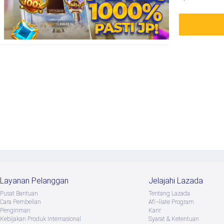
Layanan Pelanggan
Jelajahi Lazada
Pusat Bantuan
Tentang Lazada
Cara Pembelian
Afï¬liate Program
Pengiriman
Karir
Kebijakan Produk Internasional
Syarat & Ketentuan